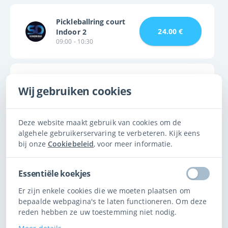
Pickleballring court
24.00 €
Indoor 2
09:00 - 10:30
Pickleballring court
Wij gebruiken cookies
24.00 €
Indoor 3
09:00 - 10:30
Deze website maakt gebruik van cookies om de
120 Minuten
algehele gebruikerservaring te verbeteren. Kijk eens
Pickleball • Binnen • Dubbelspel
bij onze
Cookiebeleid
, voor meer informatie.
Pickleballring court
Essentiële koekjes
32.00 €
Indoor 1
09:00 - 11:00
Er zijn enkele cookies die we moeten plaatsen om
bepaalde webpagina's te laten functioneren. Om deze
reden hebben ze uw toestemming niet nodig.
Pickleballring court